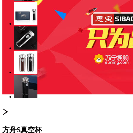
方舟S真空杯